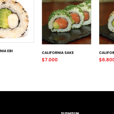
NIA EBI
CALIFORNIA SAKE
CALIFOR
0
$
7.000
$
6.80
SUSHISUN