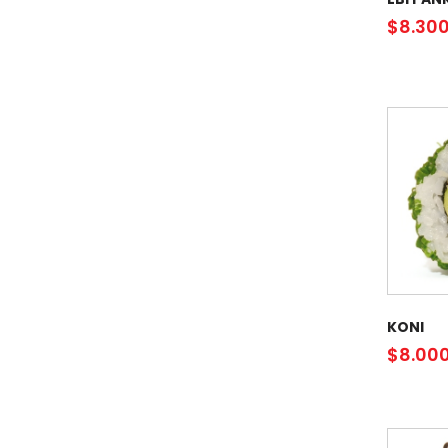
$
8.30
KONI
$
8.00