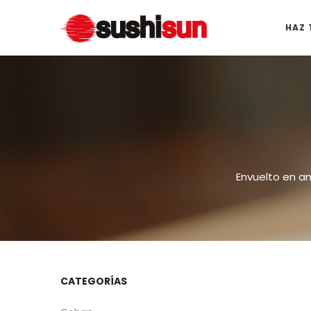
SushiSun
SushiSun
HAZ 
Álvarez
Álvarez
Envuelto en a
CATEGORÍAS