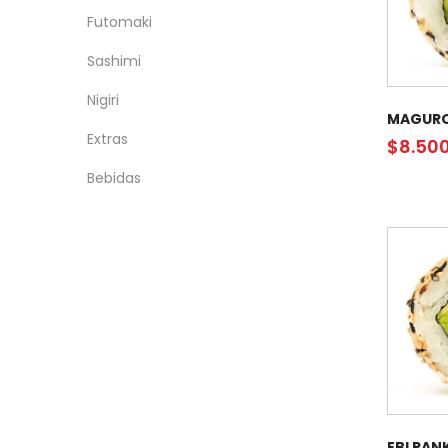
Futomaki
Sashimi
Nigiri
MAGUR
Extras
$
8.50
Bebidas
EBI PAN