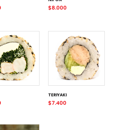
0
$
8.000
TERIYAKI
0
$
7.400