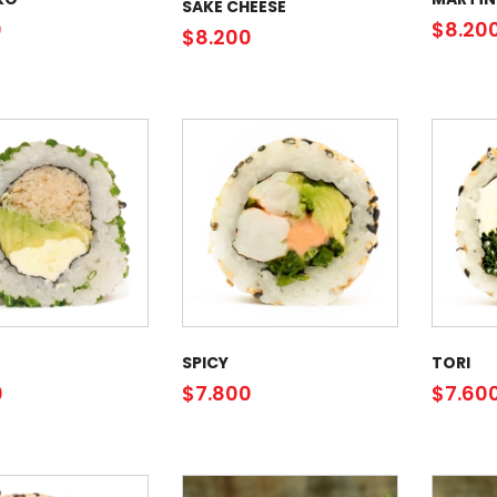
SAKE CHEESE
0
$
8.20
$
8.200
SPICY
TORI
0
$
7.800
$
7.60