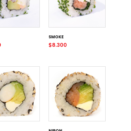
SMOKE
0
$
8.300
NIPON