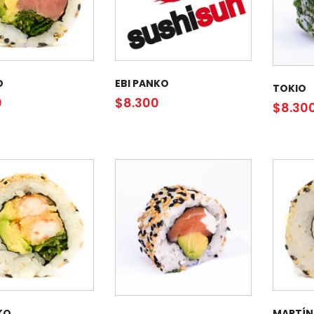
O
EBI PANKO
TOKIO
0
$
8.300
$
8.30
KO
MARTÍN