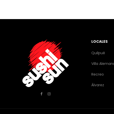
LOCALES
Quilpué
Villa Aleman
Recreo
Álvarez