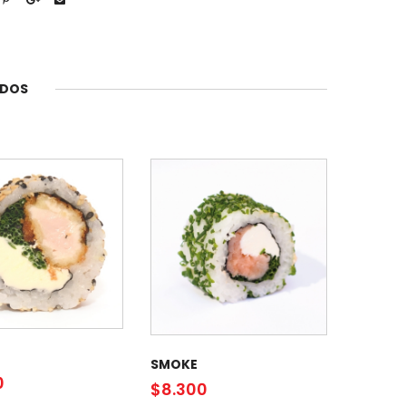
ADOS
SMOKE
0
$
8.300