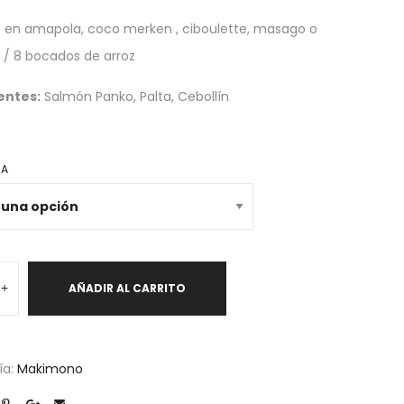
o en amapola, coco merken , ciboulette, masago o
 / 8 bocados de arroz
entes:
Salmón Panko, Palta, Cebollín
RA
+
AÑADIR AL CARRITO
d
ía:
Makimono