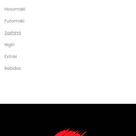
Hosomaki
Futomaki
Sashimi
Nigiri
Extras
Bebidas