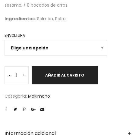
sesamo, / 8 bocados de arroz
Ingredientes:
Salmón, Palta
ENVOLTURA
California
-
+
AÑADIR AL CARRITO
Sake
cantidad
Categoría:
Makimono
Información adicional