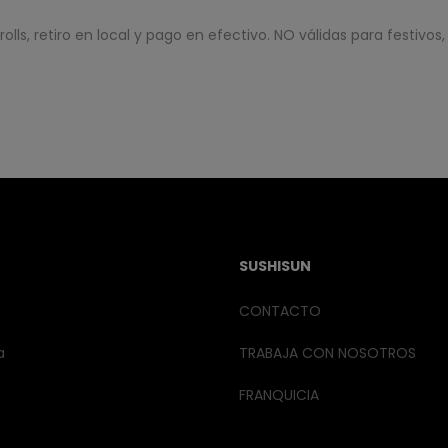
ls, retiro en local y pago en efectivo. NO válidas para festivos, 
SUSHISUN
CONTACTO
a
TRABAJA CON NOSOTROS
FRANQUICIA