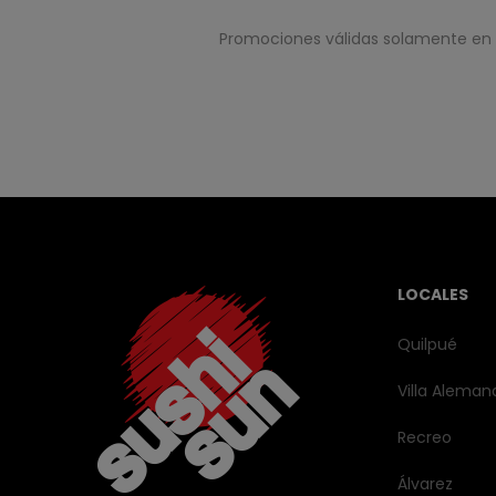
Promociones válidas solamente en rol
LOCALES
Quilpué
Villa Aleman
Recreo
Álvarez