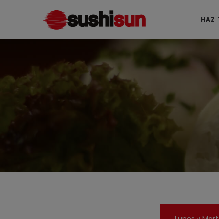
SushiSun
SushiSun
HAZ 
Álvarez
Álvarez
Lunes y Mart