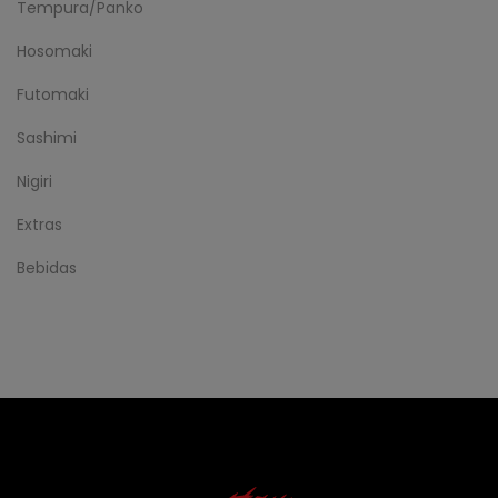
Tempura/Panko
Hosomaki
Futomaki
Sashimi
Nigiri
Extras
Bebidas