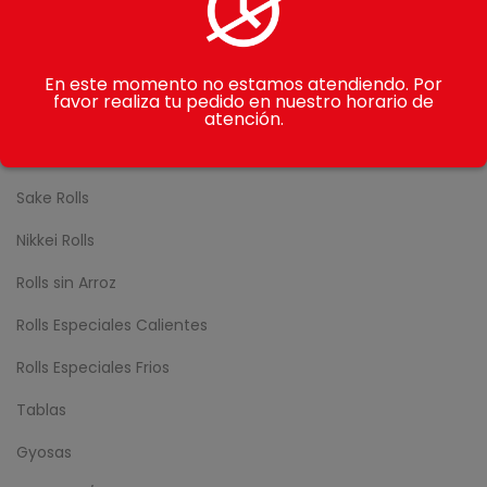
CATEGORÍAS
Gohan
En este momento no estamos atendiendo. Por
favor realiza tu pedido en nuestro horario de
Makimono
atención.
Avocado Rolls
Sake Rolls
Nikkei Rolls
Rolls sin Arroz
Rolls Especiales Calientes
Rolls Especiales Frios
Tablas
Gyosas