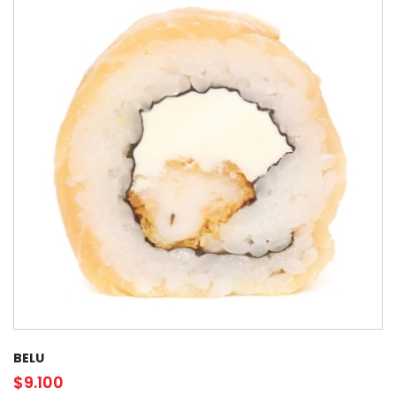
BELU
$
9.100