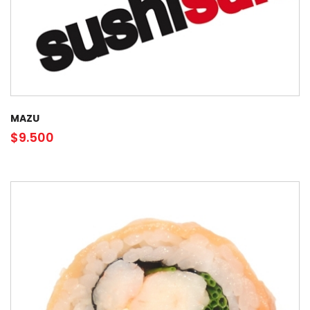
MAZU
$
9.500