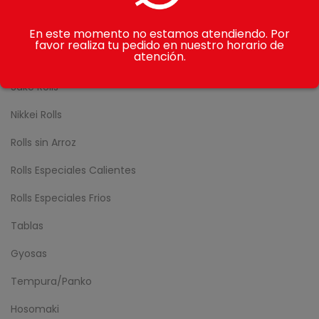
Gohan
Makimono
En este momento no estamos atendiendo. Por
favor realiza tu pedido en nuestro horario de
atención.
Avocado Rolls
Sake Rolls
Nikkei Rolls
Rolls sin Arroz
Rolls Especiales Calientes
Rolls Especiales Frios
Tablas
Gyosas
Tempura/Panko
Hosomaki