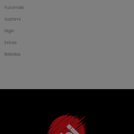
Futomaki
Sashimi
Nigiri
Extras
Bebidas