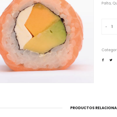
Palta, 
Zumi
-
cantida
Categor
PRODUCTOS RELACION