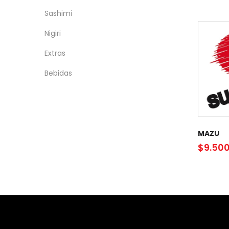
Sashimi
Nigiri
Extras
Bebidas
MAZU
$
9.50