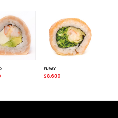
O
FURAY
0
$
8.600