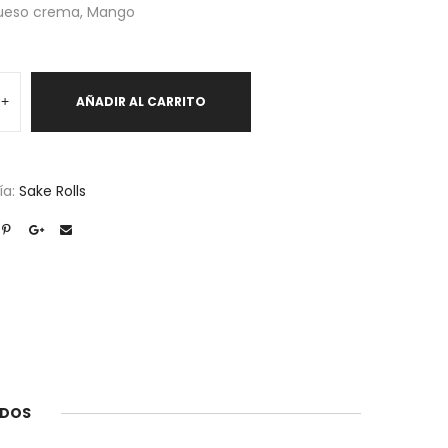
Queso crema, Mango
+
AÑADIR AL CARRITO
d
ía:
Sake Rolls
ADOS