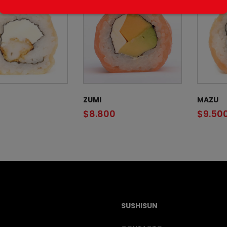
ZUMI
MAZU
$
8.800
$
9.50
SUSHISUN