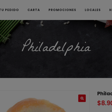
TU PEDIDO
CARTA
PROMOCIONES
LOCALES
H
Philadelphia
Phila
$
8.9