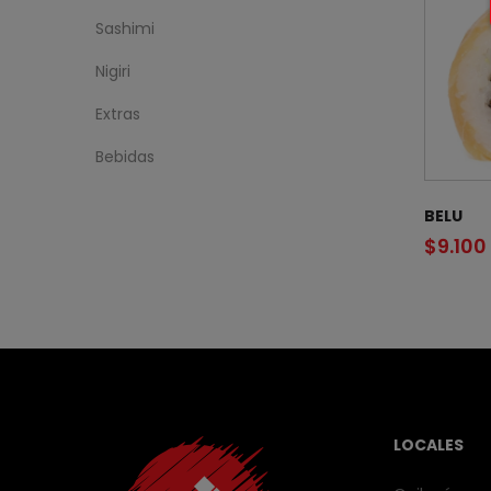
Sashimi
Nigiri
Extras
Bebidas
BELU
$
9.100
LOCALES