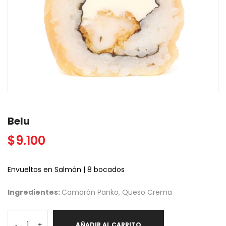
Belu
$
9.100
Envueltos en Salmón | 8 bocados
Ingredientes:
Camarón Panko, Queso Crema
Belu
-
+
AÑADIR AL CARRITO