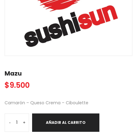
Mazu
$
9.500
Camarón – Queso Crema – Ciboulette
Mazu
-
+
AÑADIR AL CARRITO
cantidad