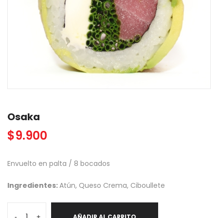
Osaka
$
9.900
Envuelto en palta / 8 bocados
Ingredientes:
Atún, Queso Crema, Ciboullete
Osaka
-
+
AÑADIR AL CARRITO