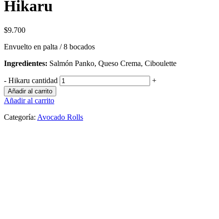
Hikaru
$
9.700
Envuelto en palta / 8 bocados
Ingredientes:
Salmón Panko, Queso Crema, Ciboulette
-
Hikaru cantidad
+
Añadir al carrito
Añadir al carrito
Categoría:
Avocado Rolls