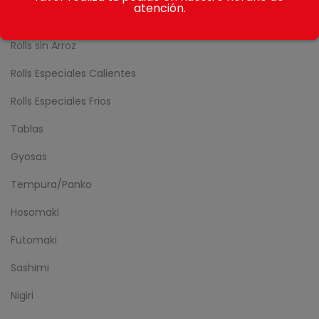
atención.
Nikkei Rolls
Rolls sin Arroz
Rolls Especiales Calientes
Rolls Especiales Frios
Tablas
Gyosas
Tempura/Panko
Hosomaki
Futomaki
Sashimi
Nigiri