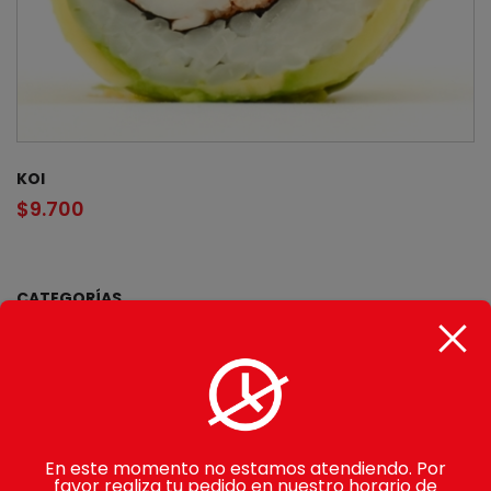
KOI
$
9.700
CATEGORÍAS
Gohan
Makimono
Avocado Rolls
En este momento no estamos atendiendo. Por
Sake Rolls
favor realiza tu pedido en nuestro horario de