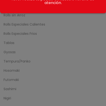
atención.
Nikkei Rolls
Rolls sin Arroz
Rolls Especiales Calientes
Rolls Especiales Frios
Tablas
Gyosas
Tempura/Panko
Hosomaki
Futomaki
Sashimi
Nigiri