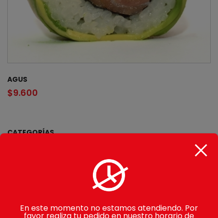
AGUS
$
9.600
CATEGORÍAS
Gohan
Makimono
Avocado Rolls
En este momento no estamos atendiendo. Por
Sake Rolls
favor realiza tu pedido en nuestro horario de