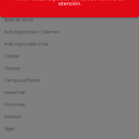
atención.
Nikkei Rolls
Rolls sin Arroz
Rolls Especiales Calientes
Rolls Especiales Frios
Tablas
Gyosas
Tempura/Panko
Hosomaki
Futomaki
Sashimi
Nigiri