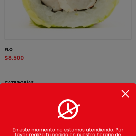
FLO
$
8.500
CATEGORÍAS
Gohan
Makimono
Avocado Rolls
En este momento no estamos atendiendo. Por
Sake Rolls
favor realiza tu pedido en nuestro horario de