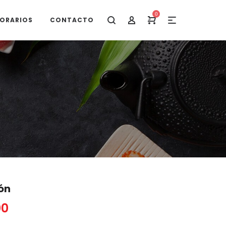
0
ORARIOS
CONTACTO
ón
00