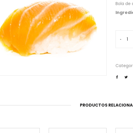
Bola de 
Ingredi
Salmón
-
cantida
Categor
PRODUCTOS RELACION