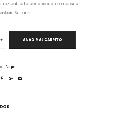
arroz cubierta por pescado o marisco
entes:
Salmón
+
AÑADIR AL CARRITO
d
ía:
Nigiri
ADOS