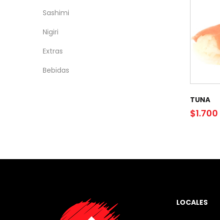
Sashimi
Nigiri
Extras
Bebidas
TUNA
$
1.700
LOCALES