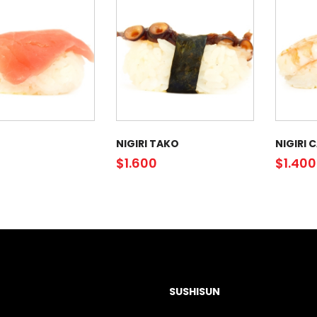
NIGIRI TAKO
NIGIRI
$
1.600
$
1.400
SUSHISUN