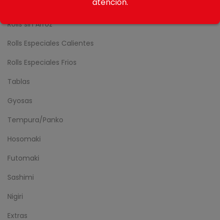
atención.
Nikkei Rolls
Rolls sin Arroz
Rolls Especiales Calientes
Rolls Especiales Frios
Tablas
Gyosas
Tempura/Panko
Hosomaki
Futomaki
Sashimi
Nigiri
Extras