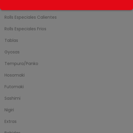
Rolls sin Arroz
Rolls Especiales Calientes
Rolls Especiales Frios
Tablas
Gyosas
Tempura/Panko
Hosomaki
Futomaki
Sashimi
Nigiri
Extras
Bebidas