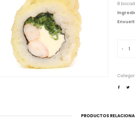
8 bocad
Ingredi
Envuel
Club
-
cantida
Categor
PRODUCTOS RELACION