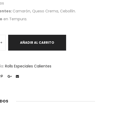
os
entes:
Camarón, Queso Crema, Cebollín.
to
en Tempura.
+
AÑADIR AL CARRITO
d
ía:
Rolls Especiales Calientes
ADOS