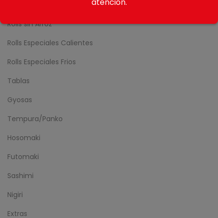
atención.
Nikkei Rolls
Rolls sin Arroz
Rolls Especiales Calientes
Rolls Especiales Frios
Tablas
Gyosas
Tempura/Panko
Hosomaki
Futomaki
Sashimi
Nigiri
Extras