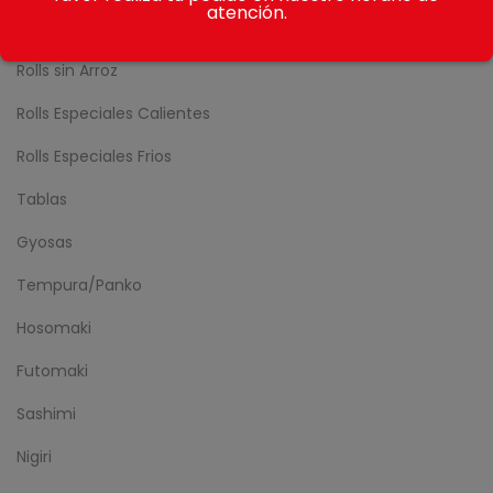
atención.
Nikkei Rolls
Rolls sin Arroz
Rolls Especiales Calientes
Rolls Especiales Frios
Tablas
Gyosas
Tempura/Panko
Hosomaki
Futomaki
Sashimi
Nigiri