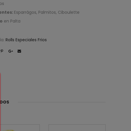
os
entes:
Esparrágos, Palmitos, Ciboulette
to
en Palta
ía:
Rolls Especiales Frios
ADOS