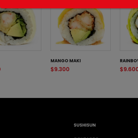
MANGO MAKI
RAINB
0
$
9.300
$
9.60
SUSHISUN