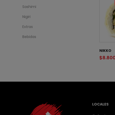
Sashimi
Nigiri
Extras
Bebidas
NIKKO
$
8.80
LOCALES