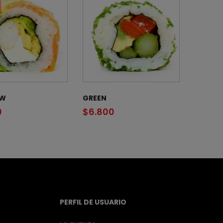
OW
GREEN
0
$
6.800
PERFIL DE USUARIO