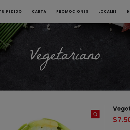
TU PEDIDO
CARTA
PROMOCIONES
LOCALES
H
Vegetariano
Vege
$
7.5