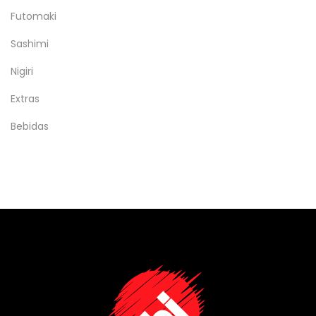
Futomaki
Sashimi
Nigiri
Extras
Bebidas