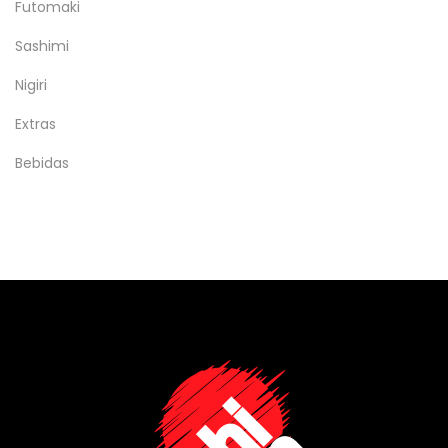
Futomaki
Sashimi
Nigiri
Extras
Bebidas