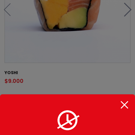
YOSHI
$
9.000
CATEGORÍAS
Gohan
Makimono