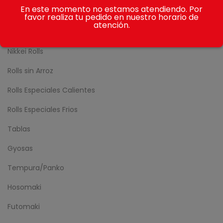
En este momento no estamos atendiendo. Por
Avocado Rolls
favor realiza tu pedido en nuestro horario de
atención.
Sake Rolls
Nikkei Rolls
Rolls sin Arroz
Rolls Especiales Calientes
Rolls Especiales Frios
Tablas
Gyosas
Tempura/Panko
Hosomaki
Futomaki