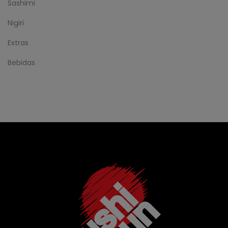
Sashimi
Nigiri
Extras
Bebidas