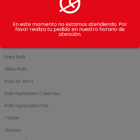
CATEGORÍAS
Gohan
En este momento no estamos atendiendo. Por
favor realiza tu pedido en nuestro horario de
Makimono
atención.
Avocado Rolls
Sake Rolls
Nikkei Rolls
Rolls sin Arroz
Rolls Especiales Calientes
Rolls Especiales Frios
Tablas
Gyosas