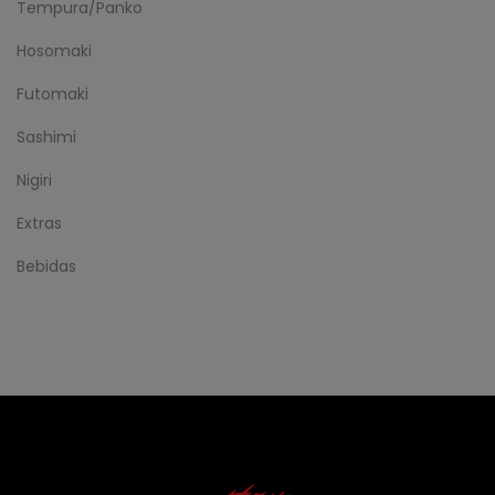
Tempura/Panko
Hosomaki
Futomaki
Sashimi
Nigiri
Extras
Bebidas