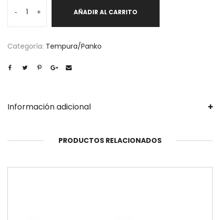
Tori
-
+
AÑADIR AL CARRITO
Balls
6
unidades
Categoría:
Tempura/Panko
cantidad
Información adicional
PRODUCTOS RELACIONADOS