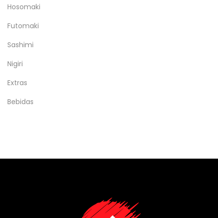
Hosomaki
Futomaki
Sashimi
Nigiri
Extras
Bebidas