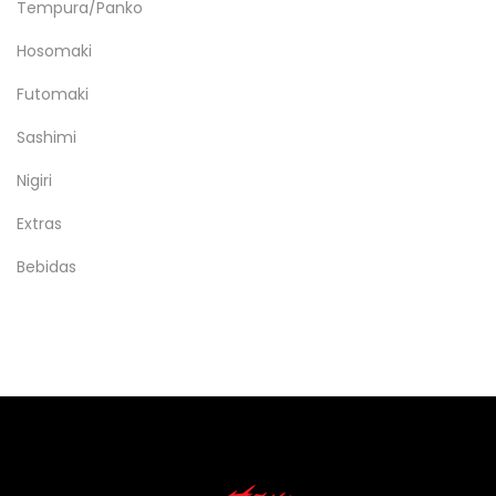
Tempura/Panko
Hosomaki
Futomaki
Sashimi
Nigiri
Extras
Bebidas