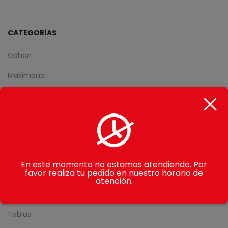
CATEGORÍAS
Gohan
Makimono
Avocado Rolls
Sake Rolls
Nikkei Rolls
Rolls sin Arroz
En este momento no estamos atendiendo. Por
favor realiza tu pedido en nuestro horario de
Rolls Especiales Calientes
atención.
Rolls Especiales Frios
Tablas