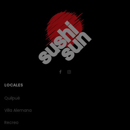
LOCALES
Quilpué
Villa Alemana
Recreo