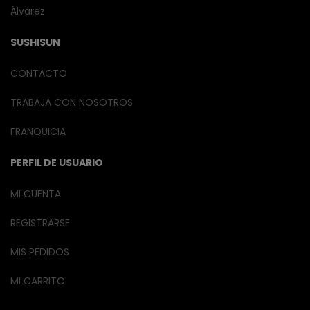
Álvarez
SUSHISUN
CONTACTO
TRABAJA CON NOSOTROS
FRANQUICIA
PERFIL DE USUARIO
MI CUENTA
REGISTRARSE
MIS PEDIDOS
MI CARRITO