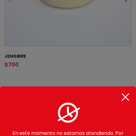
JENGIBRE
$
700
CATEGORÍAS
Gohan
Makimono
Avocado Rolls
En este momento no estamos atendiendo. Por