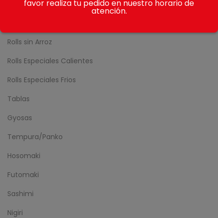
favor realiza tu pedido en nuestro horario de
Sake Rolls
atención.
Nikkei Rolls
Rolls sin Arroz
Rolls Especiales Calientes
Rolls Especiales Frios
Tablas
Gyosas
Tempura/Panko
Hosomaki
Futomaki
Sashimi
Nigiri