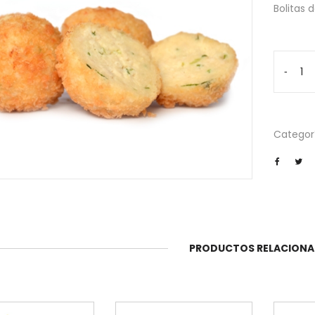
Bolitas
Tori
-
Balls
3
unidade
cantida
Categor
PRODUCTOS RELACION