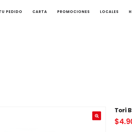
TU PEDIDO
CARTA
PROMOCIONES
LOCALES
H
ori Balls 3 unidad
Tori 
$
4.9