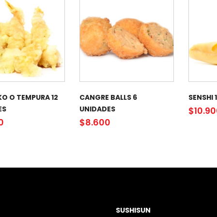
KO O TEMPURA 12
CANGRE BALLS 6
SENSHI 
ES
UNIDADES
$
10.9
0
$
8.600
SUSHISUN