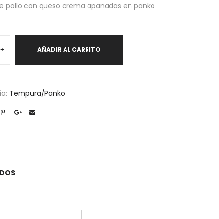
 de pollo con queso crema apanadas en panko
+
AÑADIR AL CARRITO
s
d
ía:
Tempura/Panko
ADOS