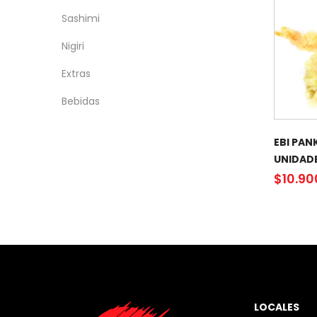
Sashimi
Nigiri
Extras
Bebidas
EBI PAN
UNIDAD
$
10.90
LOCALES