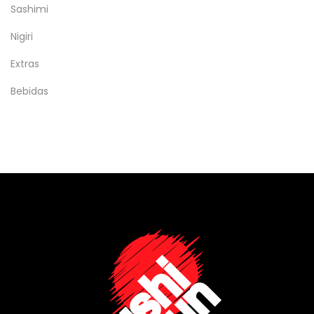
Sashimi
Nigiri
Extras
Bebidas