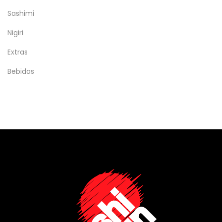
Sashimi
Nigiri
Extras
Bebidas