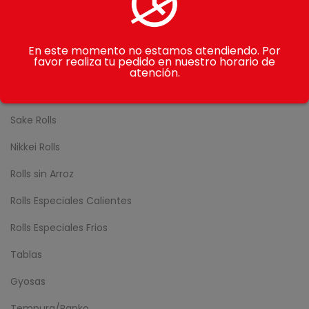
CATEGORÍAS
Gohan
En este momento no estamos atendiendo. Por
favor realiza tu pedido en nuestro horario de
Makimono
atención.
Avocado Rolls
Sake Rolls
Nikkei Rolls
Rolls sin Arroz
Rolls Especiales Calientes
Rolls Especiales Frios
Tablas
Gyosas
Tempura/Panko