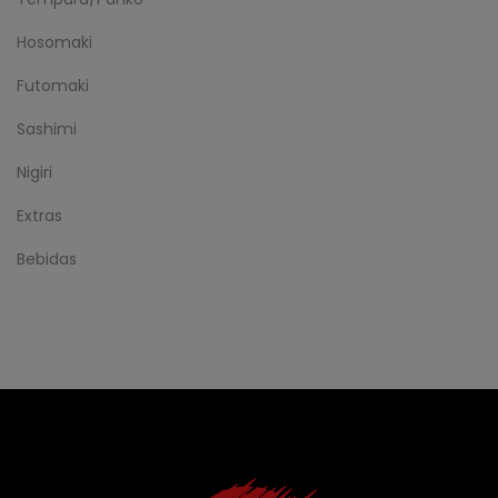
Hosomaki
Futomaki
Sashimi
Nigiri
Extras
Bebidas