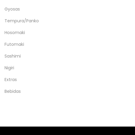
Gyosas
Tempura/Panko
Hosomaki
Futomaki
Sashimi
Nigiri
Extras
Bebidas