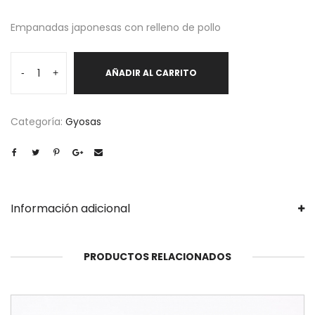
Empanadas japonesas con relleno de pollo
Gyosa
-
+
AÑADIR AL CARRITO
de
Pollo
12
Categoría:
Gyosas
unidades
cantidad
Información adicional
PRODUCTOS RELACIONADOS