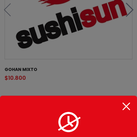
GOHAN MIXTO
$
10.800
CATEGORÍAS
Gohan
Makimono