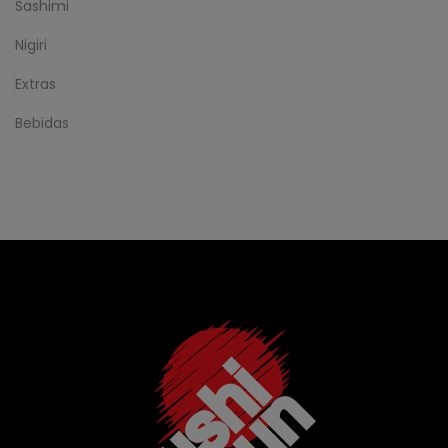
Sashimi
Nigiri
Extras
Bebidas