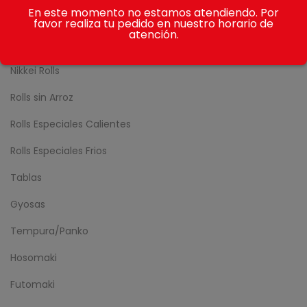
En este momento no estamos atendiendo. Por
Avocado Rolls
favor realiza tu pedido en nuestro horario de
atención.
Sake Rolls
Nikkei Rolls
Rolls sin Arroz
Rolls Especiales Calientes
Rolls Especiales Frios
Tablas
Gyosas
Tempura/Panko
Hosomaki
Futomaki